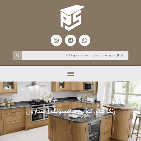
رنگ های کورین سامسونگ | استارون